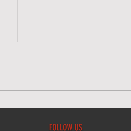
明日、7/25(土)のクラスについ
7/
て
明日
明日、7/25(土)のクラスは屋内ス
く下
タジオにて行います。スタジオワ
トレ
ークルではなく、下記スタジオで
はご
すのでお間違いないようお気をつ
帯に
けてお越しください。 ミラーダ
注意
ンススペース 高田馬場駅徒歩5
ル 高
分 東京都新宿区下落合1-3-13 工
番号20
藤ビル 3階
15:3
FOLLOW US
https://maps.app.goo.gl/2F5r5pL
worcl