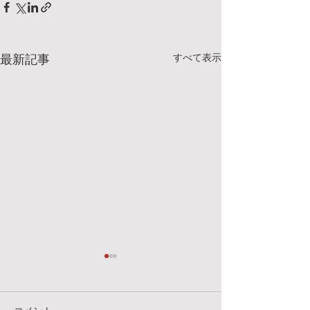
すべて表示
最新記事
明日、7/25(土)のクラスに
7/18(土）のク
ついて
明日のクラスは、