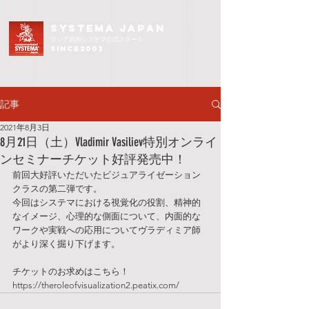
SYSTEMA JAPAN
ロシア武術
システマ公式スクール
since2003
記事
2021年8月3日
8月21日（土）Vladimir Vasiliev特別オンライ
ンセミナーチケット好評発売中！
前回大好評いただいたビジュアライゼーション
クラスの第二弾です。
今回はシステマにおける視覚化の役割、精神的
なイメージ、心理的な側面について、内面的な
ワークや実戦への応用についてヴラディミア師
がより深く掘り下げます。
チケットのお求めはこちら！
https://theroleofvisualization2.peatix.com/