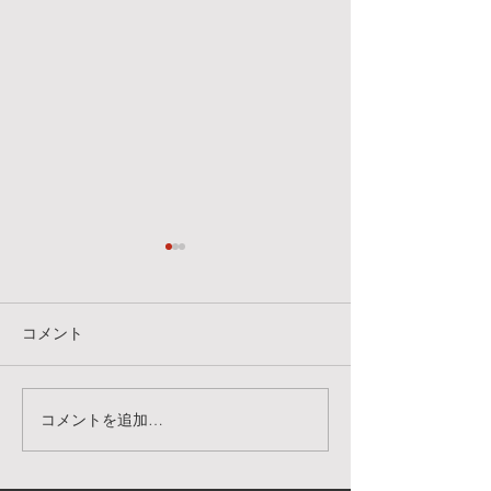
明日、7/25(土)のクラスに
7/18(土）のク
ついて
明日のクラスは、
明日、7/25(土)のクラスは屋
はなく下記のスタ
コメント
内スタジオにて行います。ス
います。トレーニ
タジオワークルではなく、下
をお持ちの方はご
記スタジオですのでお間違い
い🗡️ また、時間
コメントを追加…
ないようお気をつけてお越し
屋が異なりますの
ください。 ミラーダンススペ
さい。 スタジオ
ース 高田馬場駅徒歩5分 東
田馬場店 14:00-15