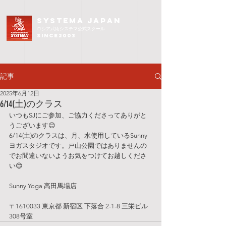
SYSTEMA JAPAN
ロシア武術
システマ公式スクール
since2003
記事
2025年6月12日
6/14(土)のクラス
いつもSJにご参加、ご協力くださってありがと
うございます😊
6/14(土)のクラスは、月、水使用しているSunny
ヨガスタジオです。戸山公園ではありませんの
でお間違いないようお気をつけてお越しくださ
い😊
Sunny Yoga 高田馬場店
〒1610033 東京都 新宿区 下落合 2-1-8 三栄ビル 
308号室