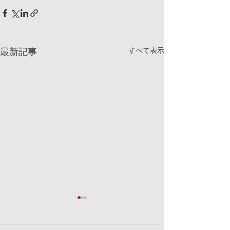
すべて表示
最新記事
明日、7/25(土)のクラスに
7/18(土）のク
ついて
明日のクラスは、