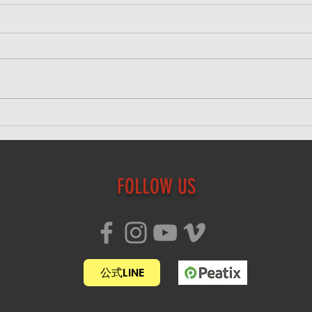
明日、7/25(土)のクラスについ
7/
て
明日
明日、7/25(土)のクラスは屋内ス
く下
タジオにて行います。スタジオワ
トレ
ークルではなく、下記スタジオで
はご
すのでお間違いないようお気をつ
帯に
けてお越しください。 ミラーダ
注意
ンススペース 高田馬場駅徒歩5
ル 高
分 東京都新宿区下落合1-3-13 工
番号20
藤ビル 3階
15:3
FOLLOW US
https://maps.app.goo.gl/2F5r5pL
worcl
Nf2RWeaKa8 1. 東西線1番出口を
https
出て横断歩道を渡る 2. さかえ通
り商店街を進
公式LINE