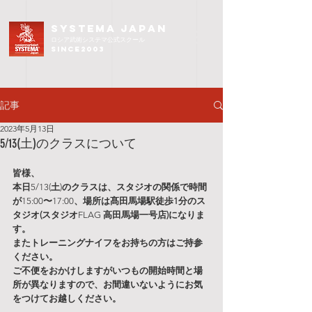
SYSTEMA JAPAN
ロシア武術
システマ公式スクール
since2003
記事
2023年5月13日
5/13(土)のクラスについて
皆様、
本日
5/13(
土
)
のクラスは、スタジオの関係で時間
が
15:00
〜
17:00
、場所は髙田馬場駅徒歩1分のス
タジオ(スタジオ
FLAG 
高田馬場一号店)になりま
す。　
またトレーニングナイフをお持ちの方はご持参
ください。
ご不便をおかけしますがいつもの開始時間と場
所が異なりますので、お間違いないようにお気
をつけてお越しください。