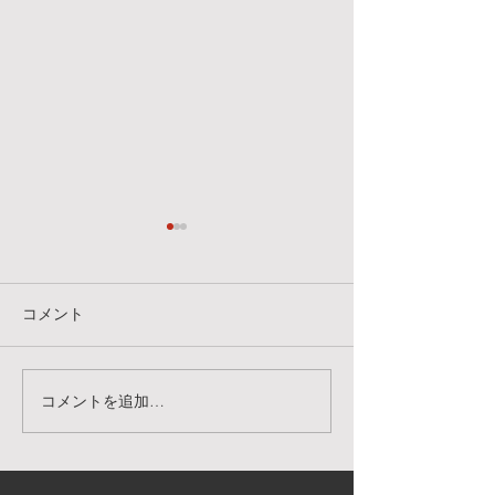
明日、7/25(土)のクラスに
7/18(土）のク
ついて
明日のクラスは、
明日、7/25(土)のクラスは屋
はなく下記のスタ
コメント
内スタジオにて行います。ス
います。トレーニ
タジオワークルではなく、下
をお持ちの方はご
記スタジオですのでお間違い
い🗡️ また、時間
コメントを追加…
ないようお気をつけてお越し
屋が異なりますの
ください。 ミラーダンススペ
さい。 スタジオ
ース 高田馬場駅徒歩5分 東
田馬場店 14:00-15