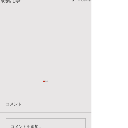
最新記事
明日、7/25(土)のクラスに
7/18(土）のク
ついて
明日のクラスは、
明日、7/25(土)のクラスは屋
はなく下記のスタ
コメント
内スタジオにて行います。ス
います。トレーニ
タジオワークルではなく、下
をお持ちの方はご
記スタジオですのでお間違い
い🗡️ また、時間
コメントを追加…