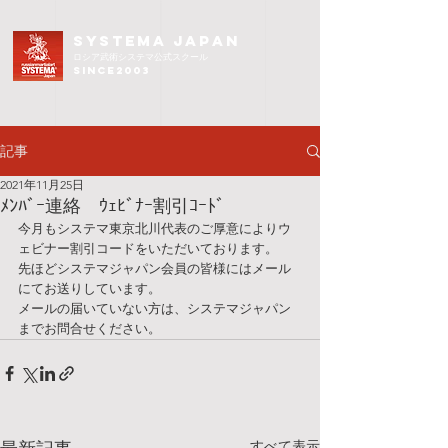
SYSTEMA JAPAN
ロシア武術
システマ公式スクール
since2003
記事
2021年11月25日
ﾒﾝﾊﾞｰ連絡 ｳｪﾋﾞﾅｰ割引ｺｰﾄﾞ
今月もシステマ東京北川代表のご厚意によりウ
ェビナー割引コードをいただいております。
先ほどシステマジャパン会員の皆様にはメール
にてお送りしています。
メールの届いていない方は、システマジャパン
までお問合せください。
すべて表示