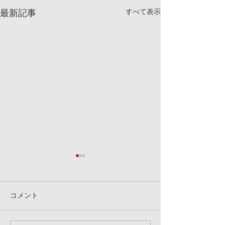
すべて表示
最新記事
明日、7/25(土)のクラスに
7/18(土）のク
ついて
明日のクラスは、
明日、7/25(土)のクラスは屋
はなく下記のスタ
コメント
内スタジオにて行います。ス
います。トレーニ
タジオワークルではなく、下
をお持ちの方はご