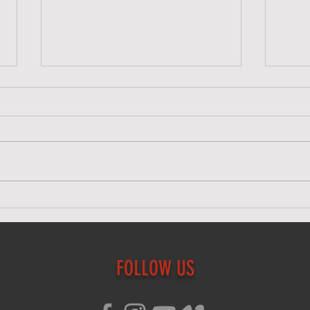
明日、7/25(土)のクラスについ
7/
て
明日
明日、7/25(土)のクラスは屋内ス
く下
タジオにて行います。スタジオワ
トレ
ークルではなく、下記スタジオで
はご
すのでお間違いないようお気をつ
帯に
けてお越しください。 ミラーダ
注意
ンススペース 高田馬場駅徒歩5
ル 高
分 東京都新宿区下落合1-3-13 工
番号20
藤ビル 3階
15:3
FOLLOW US
https://maps.app.goo.gl/2F5r5pL
worcl
Nf2RWeaKa8 1. 東西線1番出口を
https
出て横断歩道を渡る 2. さかえ通