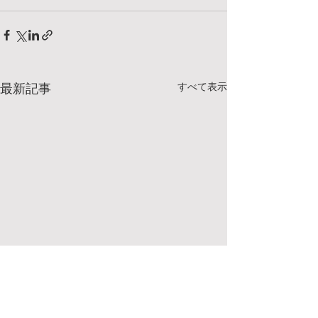
すべて表示
最新記事
明日、7/25(土)のクラスに
7/18(土）のク