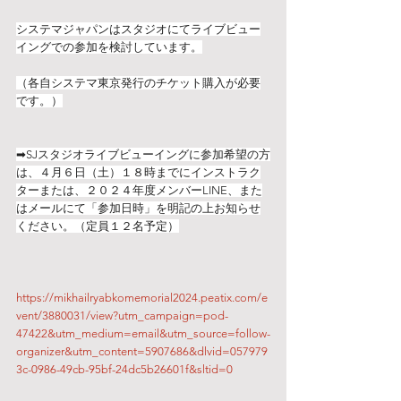
システマジャパンはスタジオにてライブビュー
イングでの参加を検討しています。
（各自システマ東京発行のチケット購入が必要
です。）
➡SJスタジオライブビューイングに参加希望の方
は、４月６日（土）１８時までにインストラク
ターまたは、２０２４年度メンバーLINE、また
はメールにて「参加日時」を明記の上お知らせ
ください。（定員１２名予定）
https://mikhailryabkomemorial2024.peatix.com/e
vent/3880031/view?utm_campaign=pod-
47422&utm_medium=email&utm_source=follow-
organizer&utm_content=5907686&dlvid=057979
3c-0986-49cb-95bf-24dc5b26601f&sltid=0