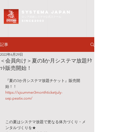
SYSTEMA JAPAN
ロシア武術
システマ公式スクール
since2003
記事
2022年6月29日
＜会員向け＞夏の3か月システマ放題ﾁｹ
ｯﾄ販売開始！
『夏の3か月システマ放題チケット』販売開
始！！
https://sjsummer3monthticketjuly-
sep.peatix.com/
この夏はシステマ放題で更なる体力づくり・メ
ンタルづくりを★